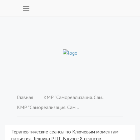
Главная
КМР "Самореализация. Самопроявление себя в различных сферах жизни: карьера, отношения, деньги, любовь" Пакет "VIP"
КМР "Самореализация. Самопроявление себя в различных сферах жизни: карьера, отношения, деньги, любовь" Пакет "VIP"
Терапевтические сеансы по Ключевым моментам
развития, Техника РПТ. В курсе 8 сеансов.